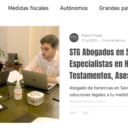
Medidas fiscales
Autónomos
Grandes pa
Andrés Pineda
27 jul 2023
2 min de lectura
STG Abogados en S
Especialistas en 
Testamentos, Ase
Integral
Abogado de herencias en Sevi
soluciones legales a tu medi
destacamos como...