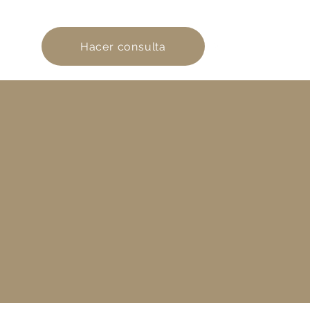
854 535 056
Hacer consulta
ICIAS