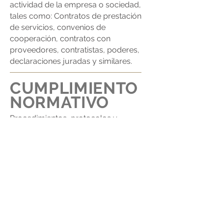
actividad de la empresa o sociedad,
tales como: Contratos de prestación
de servicios, convenios de
cooperación, contratos con
proveedores, contratistas, poderes,
declaraciones juradas y similares.
CUMPLIMIENTO
NORMATIVO
Procedimientos, protocolos y
medidas internas que tu empresa
debe implantar para garantizar el
cumplimiento de las múltiples
normativas a las que esté sujeta.
CONTENCIOSO-
ADMINISTRATIVO