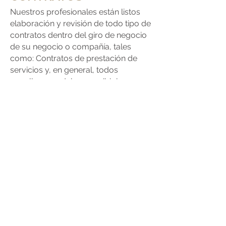
Nuestros profesionales están listos
elaboración y revisión de todo tipo de
contratos dentro del giro de negocio
de su negocio o compañía, tales
como: Contratos de prestación de
servicios y, en general, todos
aquellos que deba suscribir la
compañía para la prestación de sus
servicios a terceros. Convenios de
cooperación, de asociación no
financieros u otro que se suscriban
con terceros.
Contratos con proveedores,
contratistas, profesionales que deban
ser contratados por la empresa.
Poderes, declaraciones
juramentadas y similares.
Coordinación y colaboración