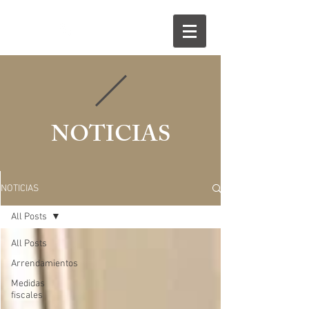
854 535 056
NOTICIAS
NOTICIAS
All Posts
All Posts
Arrendamientos
Medidas
fiscales