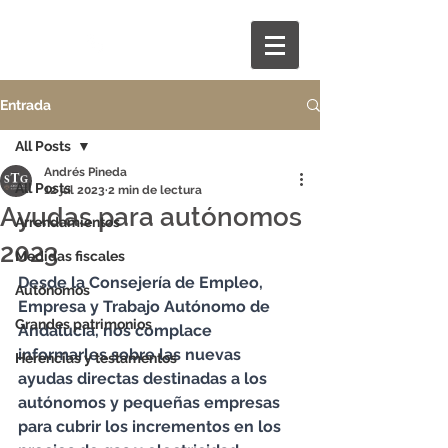
854 535 056
Entrada
All Posts
Andrés Pineda
All Posts
12 jul 2023
2 min de lectura
Ayudas para autónomos
Arrendamientos
2023
Medidas fiscales
Desde la Consejería de Empleo, 
Autónomos
Empresa y Trabajo Autónomo de 
Grandes patrimonios
Andalucía, nos complace 
informarles sobre las nuevas 
Herencias y testamentos
ayudas directas destinadas a los 
autónomos y pequeñas empresas 
para cubrir los incrementos en los 